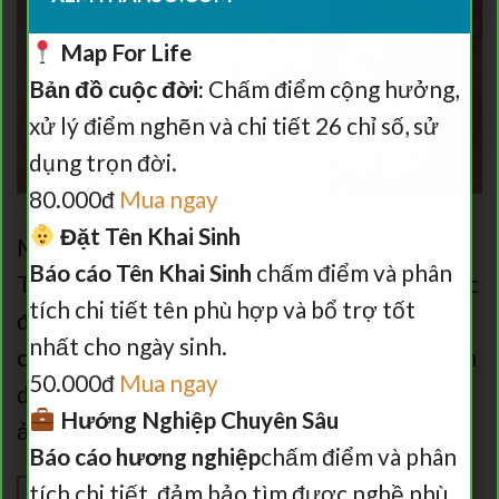
Map For Life
Bản đồ cuộc đời:
Chấm điểm cộng hưởng,
xử lý điểm nghẽn và chi tiết 26 chỉ số, sử
dụng trọn đời.
80.000đ
Mua ngay
Đặt Tên Khai Sinh
Mở Đầu: Tại Sao Quản Lý Cảm Xúc Lại Quan
Báo cáo Tên Khai Sinh
chấm điểm và phân
Trọng? Bạn có bao giờ cảm thấy như cảm xúc
tích chi tiết tên phù hợp và bổ trợ tốt
đang điều khiển bạn thay vì bạn điều khiển
nhất cho ngày sinh.
chúng? Những cơn giận dữ bùng nổ, nỗi buồn
50.000đ
Mua ngay
dai dẳng, hay sự lo lắng không ngừng có thể
Hướng Nghiệp Chuyên Sâu
ảnh hưởng nghiêm trọng đến cuộc sống […]
Báo cáo hương nghiệp
chấm điểm và phân
tích chi tiết, đảm bảo tìm được nghề phù
TIẾP TỤC ĐỌC
→