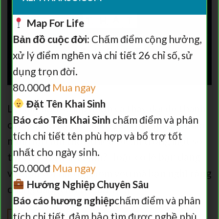
Map For Life
Bản đồ cuộc đời:
Chấm điểm cộng hưởng,
xử lý điểm nghẽn và chi tiết 26 chỉ số, sử
dụng trọn đời.
80.000đ
Mua ngay
Đặt Tên Khai Sinh
Lời mở đầu: Chấp nhận và thay đổi để thành
Báo cáo Tên Khai Sinh
chấm điểm và phân
công Chào bạn, có bao giờ bạn tự hỏi tại sao
tích chi tiết tên phù hợp và bổ trợ tốt
mình lại cảm thấy thiếu tự tin trong một số
nhất cho ngày sinh.
tình huống nhất định? Hoặc có lẽ bạn đang
50.000đ
Mua ngay
vật lộn với những điểm yếu mà bạn nghĩ rằng
Hướng Nghiệp Chuyên Sâu
chúng đang cản trở bạn […]
Báo cáo hương nghiệp
chấm điểm và phân
tích chi tiết, đảm bảo tìm được nghề phù
TIẾP TỤC ĐỌC
→