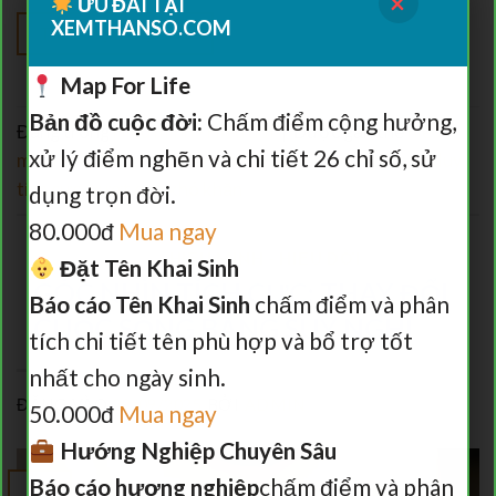
×
ƯU ĐÃI TẠI
XEMTHANSO.COM
TIẾP TỤC ĐỌC
→
Map For Life
Bản đồ cuộc đời:
Chấm điểm cộng hưởng,
Đăng trong
Hiểu mình - Hiểu đời
|
Được gắn thẻ
hiểu
xử lý điểm nghẽn và chi tiết 26 chỉ số, sử
mình hiểu đời
,
phát triển bản thân
,
sống tích cực
,
tư duy
tích cực
,
vượt qua khó khăn
dụng trọn đời.
80.000đ
Mua ngay
HIỂU MÌNH - HIỂU ĐỜI
Đặt Tên Khai Sinh
GÓC NHÌN TÍCH CỰC: THAY ĐỔI
Báo cáo Tên Khai Sinh
chấm điểm và phân
CUỘC SỐNG BẰNG SUY NGHĨ
tích chi tiết tên phù hợp và bổ trợ tốt
nhất cho ngày sinh.
ĐĂNG VÀO
29/09/2025
BỞI
ADMIN
50.000đ
Mua ngay
Hướng Nghiệp Chuyên Sâu
Báo cáo hương nghiệp
chấm điểm và phân
29