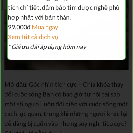
Th9
tích chi tiết, đảm bảo tìm được nghề phù
hợp nhất với bản thân.
99.000đ
Mua ngay
Xem tất cả dịch vụ
* Giá ưu đãi áp dụng hôm nay
Mở đầu: Góc nhìn tích cực – Chìa khóa thay
đổi cuộc sống Bạn có bao giờ tự hỏi tại sao
một số người luôn đối diện với cuộc sống một
cách lạc quan, trong khi những người khác lại
dễ dàng bị cuốn vào những suy nghĩ tiêu cực?