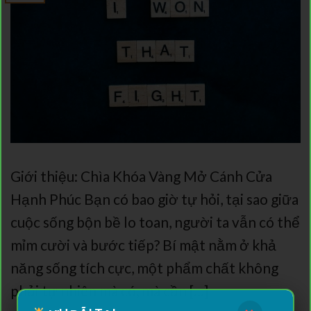
Giới thiệu: Chìa Khóa Vàng Mở Cánh Cửa
Hạnh Phúc Bạn có bao giờ tự hỏi, tại sao giữa
cuộc sống bộn bề lo toan, người ta vẫn có thể
mỉm cười và bước tiếp? Bí mật nằm ở khả
năng sống tích cực, một phẩm chất không
phải tự nhiên mà có, mà cần […]