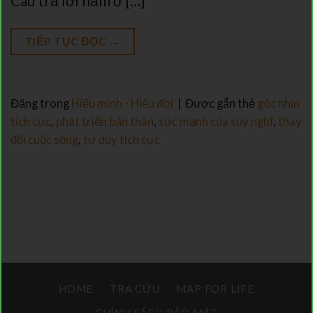
Câu trả lời nằm ở […]
TIẾP TỤC ĐỌC
→
Đăng trong
Hiểu mình - Hiểu đời
|
Được gắn thẻ
góc nhìn
tích cực
,
phát triển bản thân
,
sức mạnh của suy nghĩ
,
thay
đổi cuộc sống
,
tư duy tích cực
HOME
TRA CỨU
MAP FOR LIFE