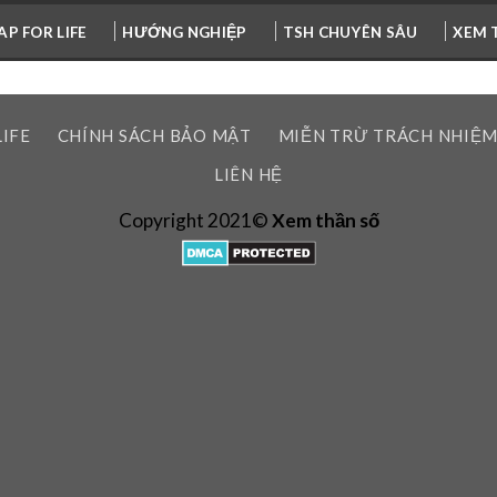
P FOR LIFE
HƯỚNG NGHIỆP
TSH CHUYÊN SÂU
XEM 
LIFE
CHÍNH SÁCH BẢO MẬT
MIỄN TRỪ TRÁCH NHIỆ
LIÊN HỆ
Copyright 2021©
Xem thần số