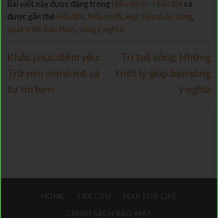
Bài viết này được đăng trong
Hiểu mình - Hiểu đời
và
được gắn thẻ
hiểu đời
,
hiểu mình
,
mục tiêu cuộc sống
,
phát triển bản thân
,
sống ý nghĩa
.
Khắc phục điểm yếu:
Trí tuệ sống: Những
Trở nên mạnh mẽ và
triết lý giúp bạn sống
tự tin hơn
ý nghĩa
HOME
TRA CỨU
MAP FOR LIFE
CHÍNH SÁCH BẢO MẬT