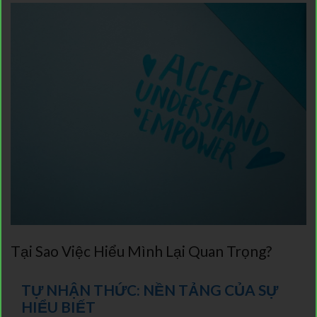
Tại Sao Việc Hiểu Mình Lại Quan Trọng?
TỰ NHẬN THỨC: NỀN TẢNG CỦA SỰ
HIỂU BIẾT