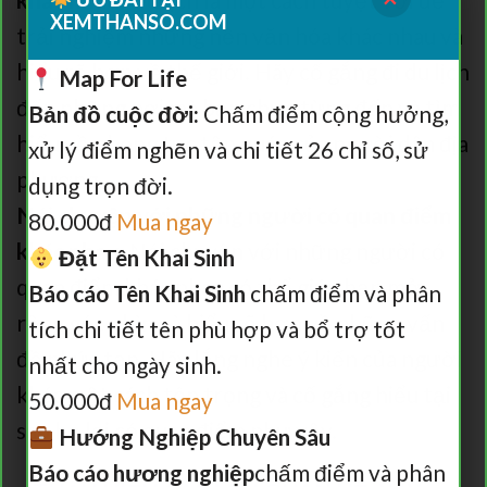
XEMTHANSO.COM
trải nghiệm những nền văn hóa khác nhau và
hiểu rõ hơn về thế giới. Hãy cố gắng đi du lịch
Map For Life
đến những nơi mà bạn chưa từng đến và tìm
Bản đồ cuộc đời:
Chấm điểm cộng hưởng,
hiểu về phong tục tập quán của người dân địa
xử lý điểm nghẽn và chi tiết 26 chỉ số, sử
phương.
dụng trọn đời.
Nói chuyện với những người có quan điểm
80.000đ
Mua ngay
khác nhau:
Nói chuyện với những người có
Đặt Tên Khai Sinh
quan điểm khác nhau có thể giúp bạn mở
Báo cáo Tên Khai Sinh
chấm điểm và phân
rộng góc nhìn và hiểu rõ hơn về những vấn
tích chi tiết tên phù hợp và bổ trợ tốt
đề phức tạp. Hãy lắng nghe ý kiến của người
nhất cho ngày sinh.
khác một cách tôn trọng và cố gắng hiểu tại
50.000đ
Mua ngay
sao họ lại có quan điểm như vậy.
Hướng Nghiệp Chuyên Sâu
Báo cáo hương nghiệp
chấm điểm và phân