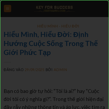
Bỏ
qua
nội
HIỂU MÌNH - HIỂU ĐỜI
dung
Hiểu Mình, Hiểu Đời: Định
Hướng Cuộc Sống Trong Thế
Giới Phức Tạp
ĐĂNG VÀO
29/09/2025
BỞI
ADMIN
Bạn có bao giờ tự hỏi: “Tôi là ai?” hay “Cuộc
đời tôi có ý nghĩa gì?”. Trong thế giới hiện đại
đầy rẫy những thông tin và áp lực, việc tìm ra