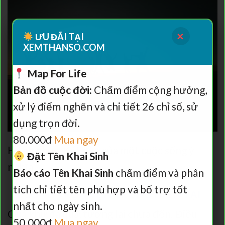
×
ƯU ĐÃI TẠI
XEMTHANSO.COM
Map For Life
Bản đồ cuộc đời:
Chấm điểm cộng hưởng,
xử lý điểm nghẽn và chi tiết 26 chỉ số, sử
dụng trọn đời.
80.000đ
Mua ngay
Hạnh phúc: Kết quả của một cuộc sống ý
Đặt Tên Khai Sinh
nghĩa
Báo cáo Tên Khai Sinh
chấm điểm và phân
tích chi tiết tên phù hợp và bổ trợ tốt
1. SỐNG TRỌN VẸN TRONG HIỆN TẠI
nhất cho ngày sinh.
Quá khứ đã qua, tương lai chưa đến. Điều
50.000đ
Mua ngay