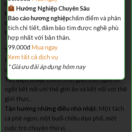
quan trọng nhất là
sống trọn vẹn trong hiện
Hướng Nghiệp Chuyên Sâu
tại
, tận hưởng những khoảnh khắc mà bạn
Báo cáo hương nghiệp
chấm điểm và phân
đang có. Đừng để những lo lắng về tương lai
tích chi tiết, đảm bảo tìm được nghề phù
hay những hối tiếc về quá khứ ám ảnh bạn.
hợp nhất với bản thân.
99.000đ
Mua ngay
Thực hành chánh niệm:
Tập trung vào hơi
Xem tất cả dịch vụ
thở, cảm nhận những gì đang diễn ra xung
* Giá ưu đãi áp dụng hôm nay
quanh bạn.
Tắt điện thoại:
Dành thời gian mỗi ngày để
ngắt kết nối với thế giới ảo và kết nối với thế
giới thực.
Tận hưởng những điều nhỏ nhặt:
Một tách
cà phê ngon, một buổi chiều dạo phố, một
cuộc trò chuyện thú vị.