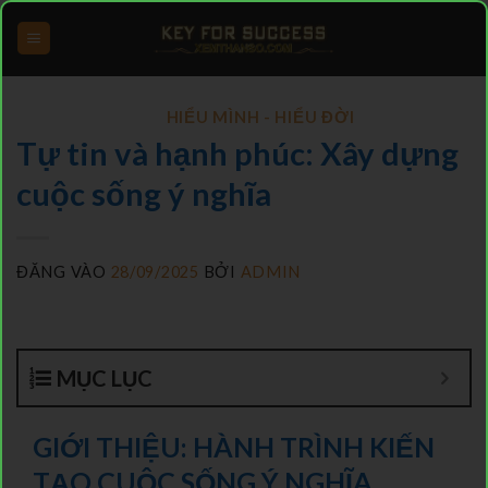
Bỏ
qua
nội
HIỂU MÌNH - HIỂU ĐỜI
dung
Tự tin và hạnh phúc: Xây dựng
cuộc sống ý nghĩa
ĐĂNG VÀO
28/09/2025
BỞI
ADMIN
MỤC LỤC
GIỚI THIỆU: HÀNH TRÌNH KIẾN
TẠO CUỘC SỐNG Ý NGHĨA